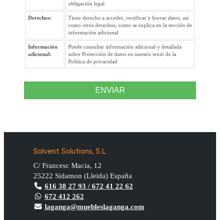
obligación legal
Derechos:
Tiene derecho a acceder, rectificar y borrar datos, así
como otros derechos, como se explica en la sección de
información adicional
Información
Puede consultar información adicional y detallada
adicional:
sobre Protección de datos en nuestro texto de la
Política de privacidad
ENVIAR
Solvent Solutions, S.L.
C/ Francesc Macia, 12
25222
Sidamon
(
Lleida
)
España
616 38 27 93 / 672 41 22 62
672 412 262
laganga@muebleslaganga.com