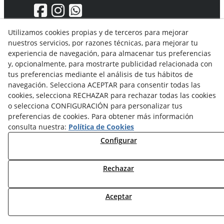
Utilizamos cookies propias y de terceros para mejorar
nuestros servicios, por razones técnicas, para mejorar tu
Aviso Legal
experiencia de navegación, para almacenar tus preferencias
Política de privacidad
y, opcionalmente, para mostrarte publicidad relacionada con
Política Cookies
tus preferencias mediante el análisis de tus hábitos de
Condiciones generales de compra
navegación. Selecciona ACEPTAR para consentir todas las
Derecho de desistimiento
cookies, selecciona RECHAZAR para rechazar todas las cookies
Organismos de resolución de conflictos
o selecciona CONFIGURACIÓN para personalizar tus
preferencias de cookies. Para obtener más información
consulta nuestra:
Política de Cookies
Configurar
Rechazar
© 08/2026 Solvent Solutions, S.L. (La Ganga) - Todos los
derechos reservados.
Aceptar