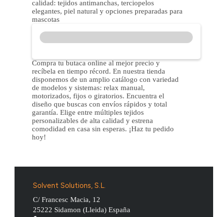
calidad: tejidos antimanchas, terciopelos
elegantes, piel natural y opciones preparadas para
mascotas
Compra tu butaca online al mejor precio y
recíbela en tiempo récord. En nuestra tienda
disponemos de un amplio catálogo con variedad
de modelos y sistemas: relax manual,
motorizados, fijos o giratorios. Encuentra el
diseño que buscas con envíos rápidos y total
garantía. Elige entre múltiples tejidos
personalizables de alta calidad y estrena
comodidad en casa sin esperas. ¡Haz tu pedido
hoy!
Solvent Solutions, S.L.
C/ Francesc Macia, 12
25222
Sidamon
(
Lleida
)
España