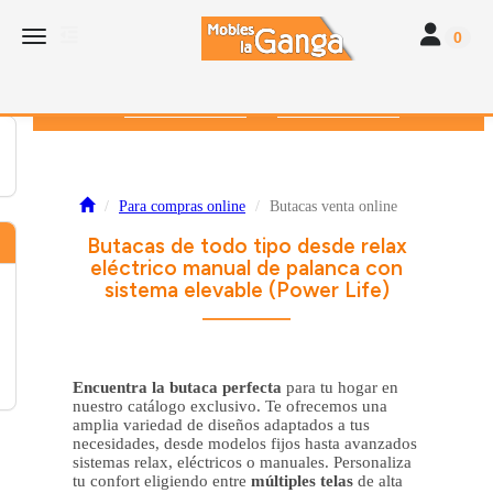
Toggle navi
Toggle navigation
0
616 382 793
672 412 262
Para compras online
Butacas venta online
Butacas de todo tipo desde relax
eléctrico manual de palanca con
sistema elevable (Power Life)
Encuentra la butaca perfecta
para tu hogar en
nuestro catálogo exclusivo. Te ofrecemos una
amplia variedad de diseños adaptados a tus
necesidades, desde modelos fijos hasta avanzados
sistemas relax, eléctricos o manuales. Personaliza
tu confort eligiendo entre
múltiples telas
de alta