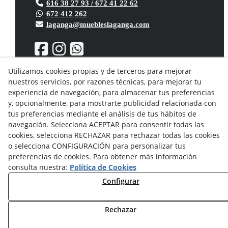
616 38 27 93 / 672 41 22 62
672 412 262
laganga@muebleslaganga.com
Utilizamos cookies propias y de terceros para mejorar
nuestros servicios, por razones técnicas, para mejorar tu
Aviso Legal
experiencia de navegación, para almacenar tus preferencias
Política de privacidad
y, opcionalmente, para mostrarte publicidad relacionada con
Política Cookies
tus preferencias mediante el análisis de tus hábitos de
Condiciones generales de compra
navegación. Selecciona ACEPTAR para consentir todas las
Derecho de desistimiento
cookies, selecciona RECHAZAR para rechazar todas las cookies
Organismos de resolución de conflictos
o selecciona CONFIGURACIÓN para personalizar tus
preferencias de cookies. Para obtener más información
consulta nuestra:
Política de Cookies
Configurar
Rechazar