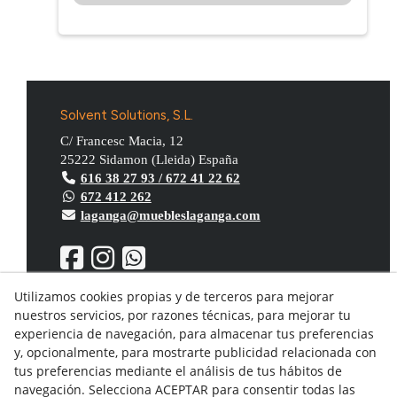
Solvent Solutions, S.L.
C/ Francesc Macia, 12
25222
Sidamon
(
Lleida
)
España
616 38 27 93 / 672 41 22 62
672 412 262
laganga@muebleslaganga.com
Utilizamos cookies propias y de terceros para mejorar
nuestros servicios, por razones técnicas, para mejorar tu
Aviso Legal
experiencia de navegación, para almacenar tus preferencias
Política de privacidad
y, opcionalmente, para mostrarte publicidad relacionada con
Política Cookies
tus preferencias mediante el análisis de tus hábitos de
Condiciones generales de compra
navegación. Selecciona ACEPTAR para consentir todas las