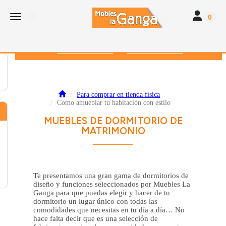
Toggle navi
Toggle navigation
0
616 382 793
672 412 262
Para comprar en tienda física
Como amueblar tu habitación con estilo
MUEBLES DE DORMITORIO DE
MATRIMONIO
Te presentamos una gran gama de dormitorios de
diseño y funciones seleccionados por Muebles La
Ganga para que puedas elegir y hacer de tu
dormitorio un lugar único con todas las
comodidades que necesitas en tu día a día… No
hace falta decir que es una selección de