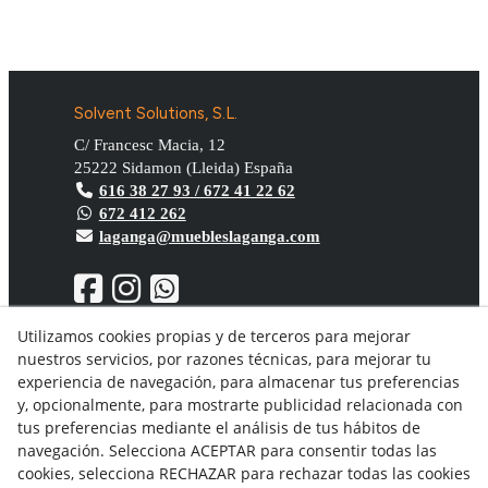
Solvent Solutions, S.L.
C/ Francesc Macia, 12
25222
Sidamon
(
Lleida
)
España
616 38 27 93 / 672 41 22 62
672 412 262
laganga@muebleslaganga.com
Utilizamos cookies propias y de terceros para mejorar
nuestros servicios, por razones técnicas, para mejorar tu
Aviso Legal
experiencia de navegación, para almacenar tus preferencias
Política de privacidad
y, opcionalmente, para mostrarte publicidad relacionada con
Política Cookies
tus preferencias mediante el análisis de tus hábitos de
Condiciones generales de compra
navegación. Selecciona ACEPTAR para consentir todas las
Derecho de desistimiento
cookies, selecciona RECHAZAR para rechazar todas las cookies
Organismos de resolución de conflictos