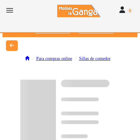
Toggle navi
Toggle navigation
0
616 382 793
672 412 262
Para compras online
Sillas de comedor