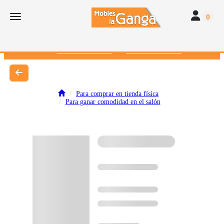
Toggle navi
Toggle navigation
0
616 382 793
672 412 262
Para comprar en tienda física
Para ganar comodidad en el salón