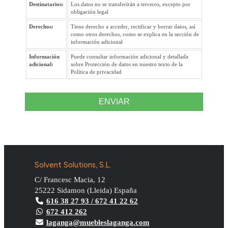
Destinatarios:
Los datos no se transferirán a terceros, excepto por
obligación legal
Derechos:
Tiene derecho a acceder, rectificar y borrar datos, así
como otros derechos, como se explica en la sección de
información adicional
Información
Puede consultar información adicional y detallada
adicional:
sobre Protección de datos en nuestro texto de la
Política de privacidad
ENVIAR
Solvent Solutions, S.L.
C/ Francesc Macia, 12
25222
Sidamon
(
Lleida
)
España
616 38 27 93 / 672 41 22 62
672 412 262
laganga@muebleslaganga.com