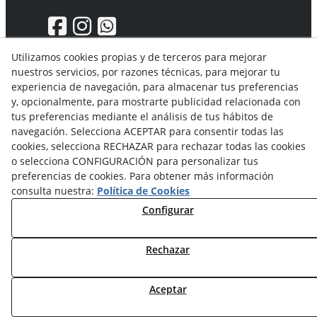
Utilizamos cookies propias y de terceros para mejorar
nuestros servicios, por razones técnicas, para mejorar tu
Aviso Legal
experiencia de navegación, para almacenar tus preferencias
Política de privacidad
y, opcionalmente, para mostrarte publicidad relacionada con
Política Cookies
tus preferencias mediante el análisis de tus hábitos de
Condiciones generales de compra
navegación. Selecciona ACEPTAR para consentir todas las
Derecho de desistimiento
cookies, selecciona RECHAZAR para rechazar todas las cookies
Organismos de resolución de conflictos
o selecciona CONFIGURACIÓN para personalizar tus
preferencias de cookies. Para obtener más información
consulta nuestra:
Política de Cookies
Configurar
Rechazar
© 08/2026 Solvent Solutions, S.L. (La Ganga) - Todos los
derechos reservados.
Aceptar