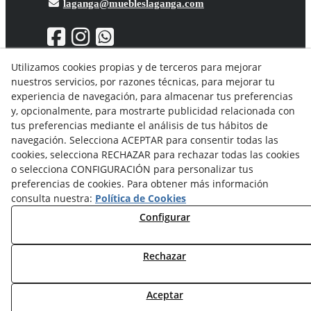
laganga@muebleslaganga.com
Utilizamos cookies propias y de terceros para mejorar
nuestros servicios, por razones técnicas, para mejorar tu
Aviso Legal
experiencia de navegación, para almacenar tus preferencias
Política de privacidad
y, opcionalmente, para mostrarte publicidad relacionada con
Política Cookies
tus preferencias mediante el análisis de tus hábitos de
Condiciones generales de compra
navegación. Selecciona ACEPTAR para consentir todas las
Derecho de desistimiento
cookies, selecciona RECHAZAR para rechazar todas las cookies
Organismos de resolución de conflictos
o selecciona CONFIGURACIÓN para personalizar tus
preferencias de cookies. Para obtener más información
consulta nuestra:
Política de Cookies
Configurar
Rechazar
© 08/2026 Solvent Solutions, S.L. (La Ganga) - Todos los
derechos reservados.
Aceptar