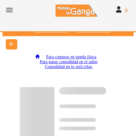
Toggle navi
Toggle navigation
0
616 382 793
672 412 262
Para comprar en tienda física
Para ganar comodidad en el salón
Comodidad en tu sofá relax