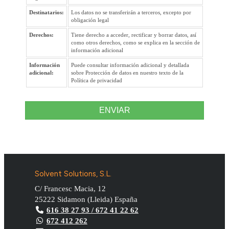
Destinatarios:
Los datos no se transferirán a terceros, excepto por
obligación legal
Derechos:
Tiene derecho a acceder, rectificar y borrar datos, así
como otros derechos, como se explica en la sección de
información adicional
Información
Puede consultar información adicional y detallada
adicional:
sobre Protección de datos en nuestro texto de la
Política de privacidad
ENVIAR
Solvent Solutions, S.L.
C/ Francesc Macia, 12
25222
Sidamon
(
Lleida
)
España
616 38 27 93 / 672 41 22 62
672 412 262