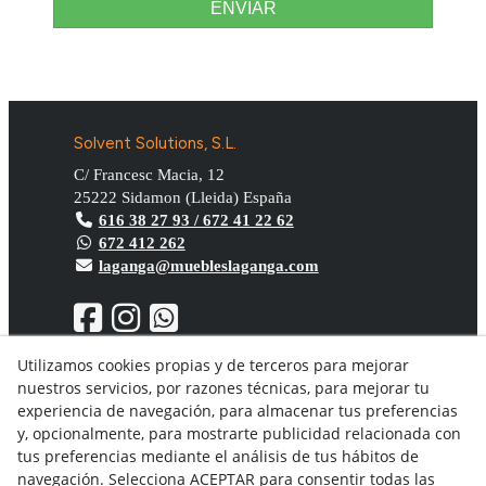
ENVIAR
Solvent Solutions, S.L.
C/ Francesc Macia, 12
25222
Sidamon
(
Lleida
)
España
616 38 27 93 / 672 41 22 62
672 412 262
laganga@muebleslaganga.com
Utilizamos cookies propias y de terceros para mejorar
nuestros servicios, por razones técnicas, para mejorar tu
Aviso Legal
experiencia de navegación, para almacenar tus preferencias
Política de privacidad
y, opcionalmente, para mostrarte publicidad relacionada con
Política Cookies
tus preferencias mediante el análisis de tus hábitos de
Condiciones generales de compra
navegación. Selecciona ACEPTAR para consentir todas las