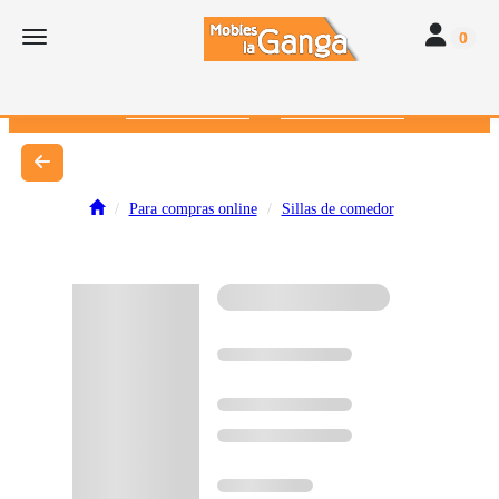
Toggle navi
Toggle navigation
0
616 382 793
672 412 262
Para compras online
Sillas de comedor