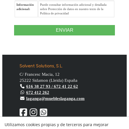
Información
Puede consultar información adicional y detallada
adicional:
sobre Protección de datos en nuestro texto de la
Política de privacidad
ENVIAR
Solvent Solutions, S.L.
C/ Francesc Macia, 12
25222
Sidamon
(
Lleida
)
España
616 38 27 93 / 672 41 22 62
672 412 262
laganga@muebleslaganga.com
Utilizamos cookies propias y de terceros para mejorar