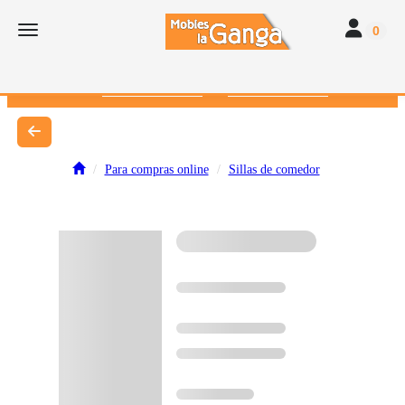
Toggle navi
Toggle navigation
0
616 382 793
672 412 262
Para compras online
Sillas de comedor