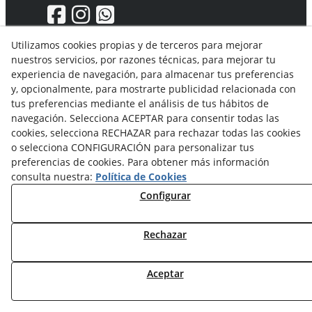
Utilizamos cookies propias y de terceros para mejorar
nuestros servicios, por razones técnicas, para mejorar tu
Aviso Legal
experiencia de navegación, para almacenar tus preferencias
Política de privacidad
y, opcionalmente, para mostrarte publicidad relacionada con
Política Cookies
tus preferencias mediante el análisis de tus hábitos de
Condiciones generales de compra
navegación. Selecciona ACEPTAR para consentir todas las
Derecho de desistimiento
cookies, selecciona RECHAZAR para rechazar todas las cookies
Organismos de resolución de conflictos
o selecciona CONFIGURACIÓN para personalizar tus
preferencias de cookies. Para obtener más información
consulta nuestra:
Política de Cookies
Configurar
Rechazar
© 08/2026 Solvent Solutions, S.L. (La Ganga) - Todos los
derechos reservados.
Aceptar