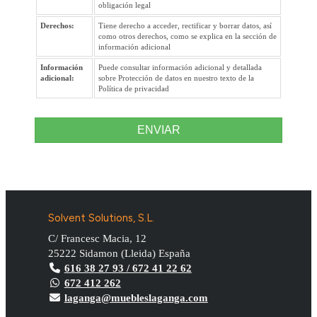
obligación legal
Derechos:
Tiene derecho a acceder, rectificar y borrar datos, así
como otros derechos, como se explica en la sección de
información adicional
Información
Puede consultar información adicional y detallada
adicional:
sobre Protección de datos en nuestro texto de la
Política de privacidad
ENVIAR
Solvent Solutions, S.L.
C/ Francesc Macia, 12
25222
Sidamon
(
Lleida
)
España
616 38 27 93 / 672 41 22 62
672 412 262
laganga@muebleslaganga.com