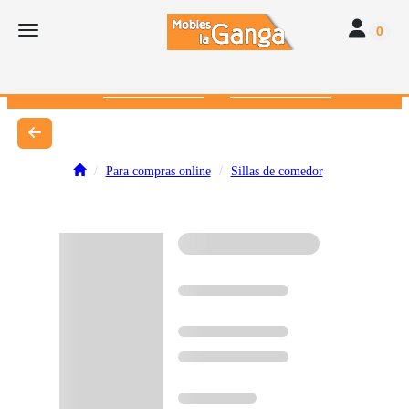
Toggle navi
Toggle navigation
0
616 382 793
672 412 262
Para compras online
Sillas de comedor