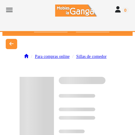
Toggle navi
Toggle navigation
0
616 382 793
672 412 262
Para compras online
Sillas de comedor