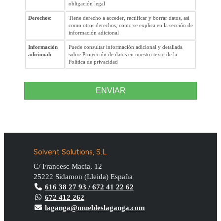
obligación legal
Derechos:
Tiene derecho a acceder, rectificar y borrar datos, así
como otros derechos, como se explica en la sección de
información adicional
Información
Puede consultar información adicional y detallada
adicional:
sobre Protección de datos en nuestro texto de la
Política de privacidad
ENVIAR
Solvent Solutions, S.L.
C/ Francesc Macia, 12
25222
Sidamon
(
Lleida
)
España
616 38 27 93 / 672 41 22 62
672 412 262
laganga@muebleslaganga.com