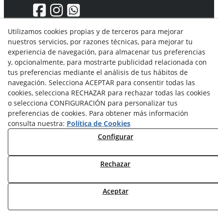
Utilizamos cookies propias y de terceros para mejorar
nuestros servicios, por razones técnicas, para mejorar tu
Aviso Legal
experiencia de navegación, para almacenar tus preferencias
Política de privacidad
y, opcionalmente, para mostrarte publicidad relacionada con
Política Cookies
tus preferencias mediante el análisis de tus hábitos de
Condiciones generales de compra
navegación. Selecciona ACEPTAR para consentir todas las
Derecho de desistimiento
cookies, selecciona RECHAZAR para rechazar todas las cookies
Organismos de resolución de conflictos
o selecciona CONFIGURACIÓN para personalizar tus
preferencias de cookies. Para obtener más información
consulta nuestra:
Política de Cookies
Configurar
Rechazar
© 08/2026 Solvent Solutions, S.L. (La Ganga) - Todos los
derechos reservados.
Aceptar