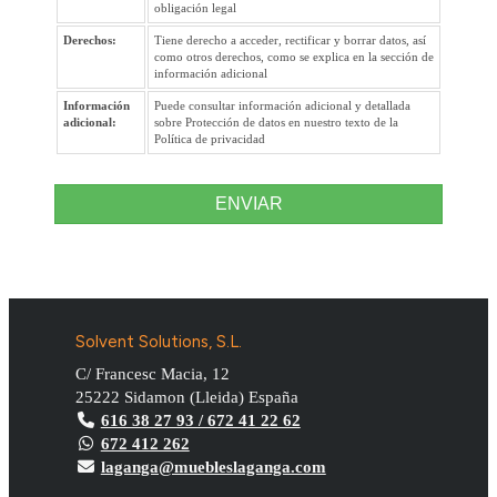
obligación legal
Derechos:
Tiene derecho a acceder, rectificar y borrar datos, así
como otros derechos, como se explica en la sección de
información adicional
Información
Puede consultar información adicional y detallada
adicional:
sobre Protección de datos en nuestro texto de la
Política de privacidad
ENVIAR
Solvent Solutions, S.L.
C/ Francesc Macia, 12
25222
Sidamon
(
Lleida
)
España
616 38 27 93 / 672 41 22 62
672 412 262
laganga@muebleslaganga.com