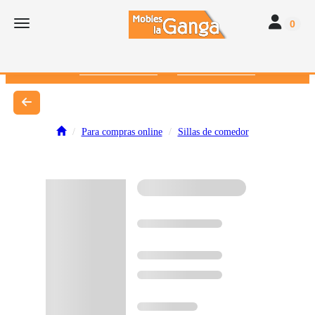
Toggle navi
Toggle navigation
0
616 382 793
672 412 262
Para compras online
Sillas de comedor