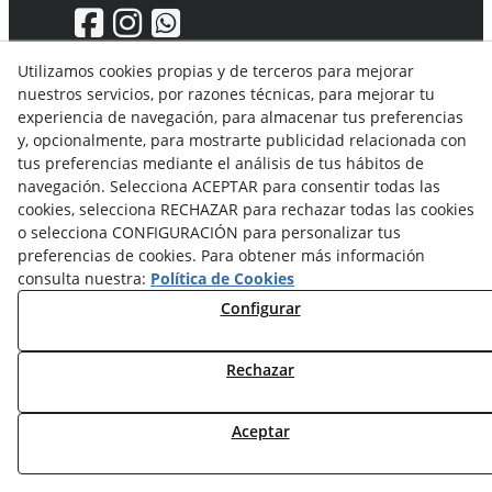
Utilizamos cookies propias y de terceros para mejorar
nuestros servicios, por razones técnicas, para mejorar tu
Aviso Legal
experiencia de navegación, para almacenar tus preferencias
Política de privacidad
y, opcionalmente, para mostrarte publicidad relacionada con
Política Cookies
tus preferencias mediante el análisis de tus hábitos de
Condiciones generales de compra
navegación. Selecciona ACEPTAR para consentir todas las
Derecho de desistimiento
cookies, selecciona RECHAZAR para rechazar todas las cookies
Organismos de resolución de conflictos
o selecciona CONFIGURACIÓN para personalizar tus
preferencias de cookies. Para obtener más información
consulta nuestra:
Política de Cookies
Configurar
Rechazar
© 08/2026 Solvent Solutions, S.L. (La Ganga) - Todos los
derechos reservados.
Aceptar