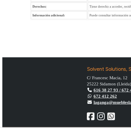
Derechos:
Tiene derecho a acceder, recti
Información adicional:
Puede consultar información ad
Solvent Solutions, S
C/ Francesc Macia, 12
25222
Sidamon
(
Lleida
616 38 27 93 / 672 
672 412 262
laganga@mueblesl