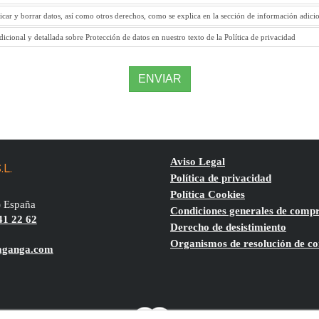
ficar y borrar datos, así como otros derechos, como se explica en la sección de información adici
icional y detallada sobre Protección de datos en nuestro texto de la Política de privacidad
ENVIAR
Aviso Legal
.L.
Política de privacidad
Política Cookies
)
España
Condiciones generales de comp
41 22 62
Derecho de desistimiento
Organismos de resolución de con
aganga.com