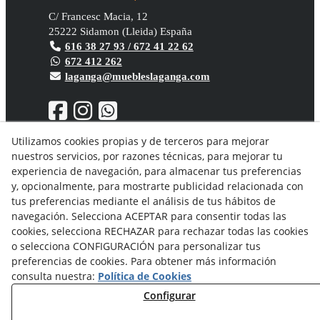
C/ Francesc Macia, 12
25222
Sidamon
(
Lleida
)
España
616 38 27 93 / 672 41 22 62
672 412 262
laganga@muebleslaganga.com
Utilizamos cookies propias y de terceros para mejorar
nuestros servicios, por razones técnicas, para mejorar tu
Aviso Legal
experiencia de navegación, para almacenar tus preferencias
Política de privacidad
y, opcionalmente, para mostrarte publicidad relacionada con
Política Cookies
tus preferencias mediante el análisis de tus hábitos de
Condiciones generales de compra
navegación. Selecciona ACEPTAR para consentir todas las
Derecho de desistimiento
cookies, selecciona RECHAZAR para rechazar todas las cookies
Organismos de resolución de conflictos
o selecciona CONFIGURACIÓN para personalizar tus
preferencias de cookies. Para obtener más información
consulta nuestra:
Política de Cookies
Configurar