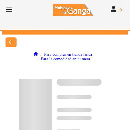
Toggle navi
Toggle navigation
0
616 382 793
672 412 262
Para comprar en tienda física
Para la comodidad en tu mesa