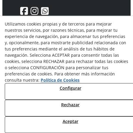
Utilizamos cookies propias y de terceros para mejorar
nuestros servicios, por razones técnicas, para mejorar tu
Aviso Legal
experiencia de navegación, para almacenar tus preferencias
Política de privacidad
y, opcionalmente, para mostrarte publicidad relacionada con
Política Cookies
tus preferencias mediante el análisis de tus hábitos de
Condiciones generales de compra
navegación. Selecciona ACEPTAR para consentir todas las
Derecho de desistimiento
cookies, selecciona RECHAZAR para rechazar todas las cookies
Organismos de resolución de conflictos
o selecciona CONFIGURACIÓN para personalizar tus
preferencias de cookies. Para obtener más información
consulta nuestra:
Política de Cookies
Configurar
Rechazar
© 08/2026 Solvent Solutions, S.L. (La Ganga) - Todos los
derechos reservados.
Aceptar