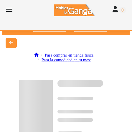
Toggle navi
Toggle navigation
0
616 382 793
672 412 262
Para comprar en tienda física
Para la comodidad en tu mesa