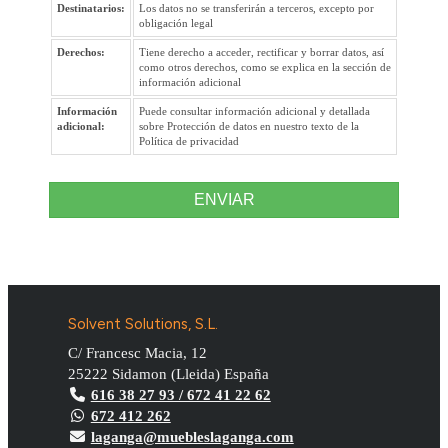
Destinatarios:
Los datos no se transferirán a terceros, excepto por
obligación legal
Derechos:
Tiene derecho a acceder, rectificar y borrar datos, así
como otros derechos, como se explica en la sección de
información adicional
Información
Puede consultar información adicional y detallada
adicional:
sobre Protección de datos en nuestro texto de la
Política de privacidad
ENVIAR
Solvent Solutions, S.L.
C/ Francesc Macia, 12
25222
Sidamon
(
Lleida
)
España
616 38 27 93 / 672 41 22 62
672 412 262
laganga@muebleslaganga.com