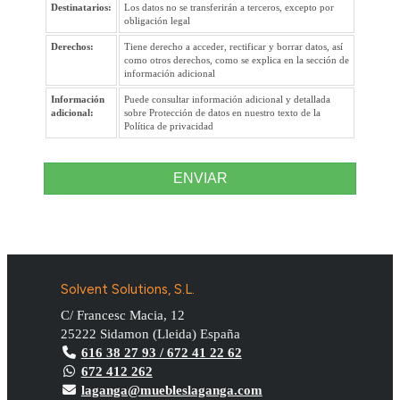
Destinatarios:
Los datos no se transferirán a terceros, excepto por
obligación legal
Derechos:
Tiene derecho a acceder, rectificar y borrar datos, así
como otros derechos, como se explica en la sección de
información adicional
Información
Puede consultar información adicional y detallada
adicional:
sobre Protección de datos en nuestro texto de la
Política de privacidad
ENVIAR
Solvent Solutions, S.L.
C/ Francesc Macia, 12
25222
Sidamon
(
Lleida
)
España
616 38 27 93 / 672 41 22 62
672 412 262
laganga@muebleslaganga.com