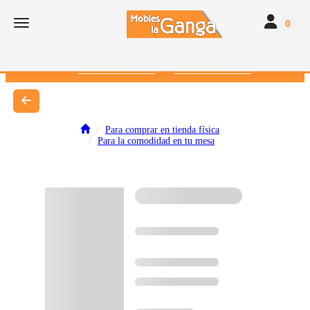
Toggle navi
Toggle navigation
0
616 382 793
672 412 262
Para comprar en tienda física
Para la comodidad en tu mesa