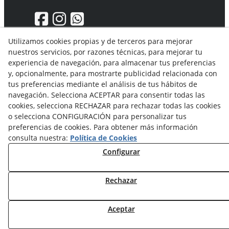
Utilizamos cookies propias y de terceros para mejorar
nuestros servicios, por razones técnicas, para mejorar tu
Aviso Legal
experiencia de navegación, para almacenar tus preferencias
Política de privacidad
y, opcionalmente, para mostrarte publicidad relacionada con
Política Cookies
tus preferencias mediante el análisis de tus hábitos de
Condiciones generales de compra
navegación. Selecciona ACEPTAR para consentir todas las
Derecho de desistimiento
cookies, selecciona RECHAZAR para rechazar todas las cookies
Organismos de resolución de conflictos
o selecciona CONFIGURACIÓN para personalizar tus
preferencias de cookies. Para obtener más información
consulta nuestra:
Política de Cookies
Configurar
Rechazar
© 08/2026 Solvent Solutions, S.L. (La Ganga) - Todos los
derechos reservados.
Aceptar