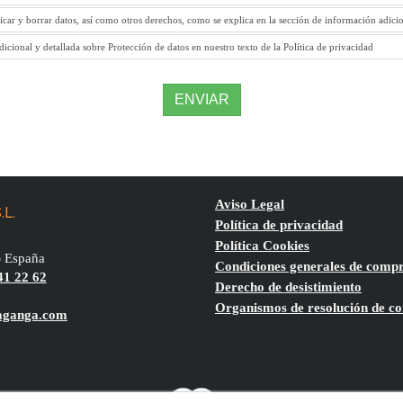
ficar y borrar datos, así como otros derechos, como se explica en la sección de información adici
icional y detallada sobre Protección de datos en nuestro texto de la Política de privacidad
ENVIAR
Aviso Legal
.L.
Política de privacidad
Política Cookies
)
España
Condiciones generales de comp
41 22 62
Derecho de desistimiento
Organismos de resolución de con
aganga.com