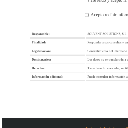
He leído y acepto la
Acepto recibir infor
Responsable:
SOLVENT SOLUTIONS, S.L
Finalidad:
Responder a sus consultas y en
Legitimación:
Consentimiento del interesado
Destinatarios:
Los datos no se transferirán a 
Derechos:
Tiene derecho a acceder, recti
Información adicional:
Puede consultar información ad