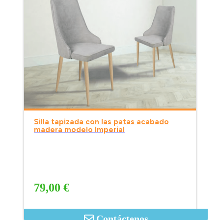
Silla tapizada con las patas acabado
madera modelo Imperial
79,00 €
Contáctenos