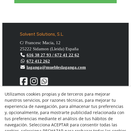
Solvent Solutions, S.L.
C/ Francesc Macia, 12
25222
Sidamon
(
Lleida
)
España
616 38 27 93 / 672 41 22 62
672 412 262
laganga@muebleslaganga.com
Utilizamos cookies propias y de terceros para mejorar
nuestros servicios, por razones técnicas, para mejorar tu
Aviso Legal
experiencia de navegación, para almacenar tus preferencias
Política de privacidad
y, opcionalmente, para mostrarte publicidad relacionada con
Política Cookies
tus preferencias mediante el análisis de tus hábitos de
Condiciones generales de compra
navegación. Selecciona ACEPTAR para consentir todas las
Derecho de desistimiento
cookies, selecciona RECHAZAR para rechazar todas las cookies