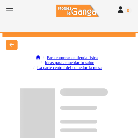
Toggle navi
Toggle navigation
0
616 382 793
672 412 262
Para comprar en tienda física
Ideas para amueblar tu salón
La parte central del comedor la mesa