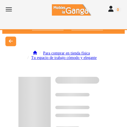
Toggle navi
Toggle navigation
0
616 382 793
672 412 262
Para comprar en tienda física
Tu espacio de trabajo cómodo y elegante