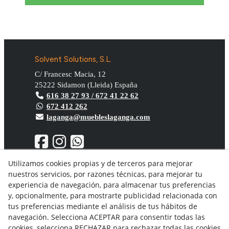
Solvent Solutions, S.L.
C/ Francesc Macia, 12
25222
Sidamon
(
Lleida
)
España
616 38 27 93 / 672 41 22 62
672 412 262
laganga@muebleslaganga.com
Utilizamos cookies propias y de terceros para mejorar
nuestros servicios, por razones técnicas, para mejorar tu
Aviso Legal
experiencia de navegación, para almacenar tus preferencias
Política de privacidad
y, opcionalmente, para mostrarte publicidad relacionada con
Política Cookies
tus preferencias mediante el análisis de tus hábitos de
Condiciones generales de compra
navegación. Selecciona ACEPTAR para consentir todas las
Derecho de desistimiento
cookies, selecciona RECHAZAR para rechazar todas las cookies