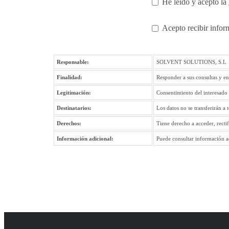
He leído y acepto la
Acepto recibir infor
Responsable:
SOLVENT SOLUTIONS, S.L
Finalidad:
Responder a sus consultas y en
Legitimación:
Consentimiento del interesado
Destinatarios:
Los datos no se transferirán a 
Derechos:
Tiene derecho a acceder, recti
Información adicional:
Puede consultar información ad