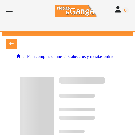
Toggle navi
Toggle navigation
0
616 382 793
672 412 262
Para compras online
Cabeceros y mesitas online