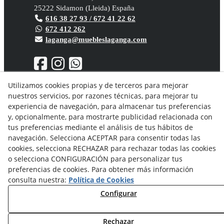
25222
Sidamon
(
Lleida
)
España
616 38 27 93 / 672 41 22 62
672 412 262
laganga@muebleslaganga.com
Utilizamos cookies propias y de terceros para mejorar
nuestros servicios, por razones técnicas, para mejorar tu
Aviso Legal
experiencia de navegación, para almacenar tus preferencias
Política de privacidad
y, opcionalmente, para mostrarte publicidad relacionada con
Política Cookies
tus preferencias mediante el análisis de tus hábitos de
Condiciones generales de compra
navegación. Selecciona ACEPTAR para consentir todas las
Derecho de desistimiento
cookies, selecciona RECHAZAR para rechazar todas las cookies
Organismos de resolución de conflictos
o selecciona CONFIGURACIÓN para personalizar tus
preferencias de cookies. Para obtener más información
consulta nuestra:
Política de Cookies
Configurar
Rechazar