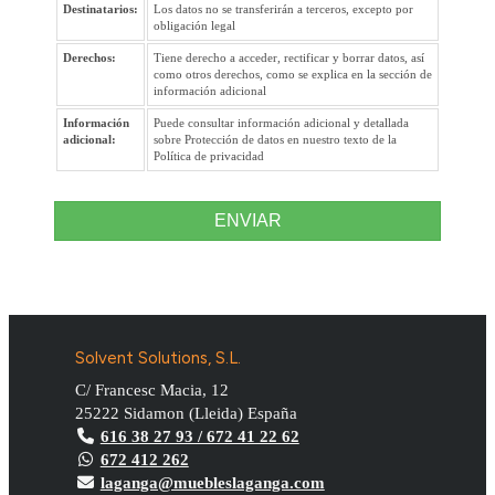
Destinatarios:
Los datos no se transferirán a terceros, excepto por
obligación legal
Derechos:
Tiene derecho a acceder, rectificar y borrar datos, así
como otros derechos, como se explica en la sección de
información adicional
Información
Puede consultar información adicional y detallada
adicional:
sobre Protección de datos en nuestro texto de la
Política de privacidad
ENVIAR
Solvent Solutions, S.L.
C/ Francesc Macia, 12
25222
Sidamon
(
Lleida
)
España
616 38 27 93 / 672 41 22 62
672 412 262
laganga@muebleslaganga.com