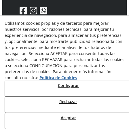
Utilizamos cookies propias y de terceros para mejorar
nuestros servicios, por razones técnicas, para mejorar tu
Aviso Legal
experiencia de navegación, para almacenar tus preferencias
Política de privacidad
y, opcionalmente, para mostrarte publicidad relacionada con
Política Cookies
tus preferencias mediante el análisis de tus hábitos de
Condiciones generales de compra
navegación. Selecciona ACEPTAR para consentir todas las
Derecho de desistimiento
cookies, selecciona RECHAZAR para rechazar todas las cookies
Organismos de resolución de conflictos
o selecciona CONFIGURACIÓN para personalizar tus
preferencias de cookies. Para obtener más información
consulta nuestra:
Política de Cookies
Configurar
Rechazar
© 08/2026 Solvent Solutions, S.L. (La Ganga) - Todos los
derechos reservados.
Aceptar