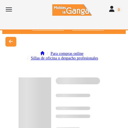
Toggle navi
Toggle navigation
0
616 382 793
672 412 262
Para compras online
Sillas de oficina o despacho profesionales