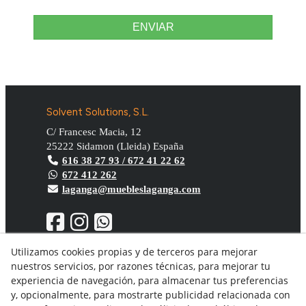
ENVIAR
Solvent Solutions, S.L.
C/ Francesc Macia, 12
25222
Sidamon
(
Lleida
)
España
616 38 27 93 / 672 41 22 62
672 412 262
laganga@muebleslaganga.com
Utilizamos cookies propias y de terceros para mejorar
nuestros servicios, por razones técnicas, para mejorar tu
Aviso Legal
experiencia de navegación, para almacenar tus preferencias
Política de privacidad
y, opcionalmente, para mostrarte publicidad relacionada con
Política Cookies