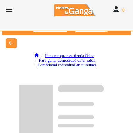
Toggle navi
Toggle navigation
0
616 382 793
672 412 262
Para comprar en tienda física
Para ganar comodidad en el salón
Comodidad individual en tu butaca