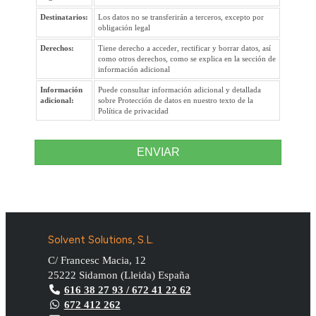
Destinatarios:
Los datos no se transferirán a terceros, excepto por
obligación legal
Derechos:
Tiene derecho a acceder, rectificar y borrar datos, así
como otros derechos, como se explica en la sección de
información adicional
Información
Puede consultar información adicional y detallada
adicional:
sobre Protección de datos en nuestro texto de la
Política de privacidad
ENVIAR
Solvent Solutions, S.L.
C/ Francesc Macia, 12
25222
Sidamon
(
Lleida
)
España
616 38 27 93 / 672 41 22 62
672 412 262