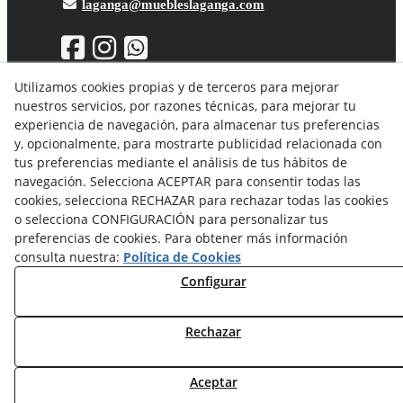
laganga@muebleslaganga.com
Utilizamos cookies propias y de terceros para mejorar
nuestros servicios, por razones técnicas, para mejorar tu
Aviso Legal
experiencia de navegación, para almacenar tus preferencias
Política de privacidad
y, opcionalmente, para mostrarte publicidad relacionada con
Política Cookies
tus preferencias mediante el análisis de tus hábitos de
Condiciones generales de compra
navegación. Selecciona ACEPTAR para consentir todas las
Derecho de desistimiento
cookies, selecciona RECHAZAR para rechazar todas las cookies
Organismos de resolución de conflictos
o selecciona CONFIGURACIÓN para personalizar tus
preferencias de cookies. Para obtener más información
consulta nuestra:
Política de Cookies
Configurar
Rechazar
© 08/2026 Solvent Solutions, S.L. (La Ganga) - Todos los
derechos reservados.
Aceptar