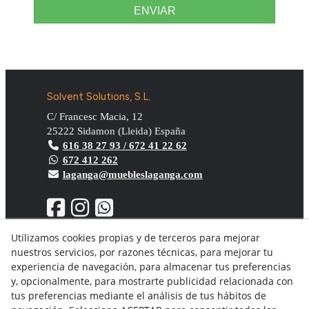
ENVIAR
Solvent Solutions, S.L.
C/ Francesc Macia, 12
25222
Sidamon
(
Lleida
)
España
616 38 27 93 / 672 41 22 62
672 412 262
laganga@muebleslaganga.com
Utilizamos cookies propias y de terceros para mejorar
nuestros servicios, por razones técnicas, para mejorar tu
Aviso Legal
experiencia de navegación, para almacenar tus preferencias
Política de privacidad
y, opcionalmente, para mostrarte publicidad relacionada con
Política Cookies
tus preferencias mediante el análisis de tus hábitos de
Condiciones generales de compra