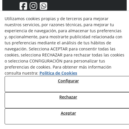
Utilizamos cookies propias y de terceros para mejorar
nuestros servicios, por razones técnicas, para mejorar tu
Aviso Legal
experiencia de navegación, para almacenar tus preferencias
Política de privacidad
y, opcionalmente, para mostrarte publicidad relacionada con
Política Cookies
tus preferencias mediante el análisis de tus hábitos de
Condiciones generales de compra
navegación. Selecciona ACEPTAR para consentir todas las
Derecho de desistimiento
cookies, selecciona RECHAZAR para rechazar todas las cookies
Organismos de resolución de conflictos
o selecciona CONFIGURACIÓN para personalizar tus
preferencias de cookies. Para obtener más información
consulta nuestra:
Política de Cookies
Configurar
Rechazar
© 08/2026 Solvent Solutions, S.L. (La Ganga) - Todos los
derechos reservados.
Aceptar