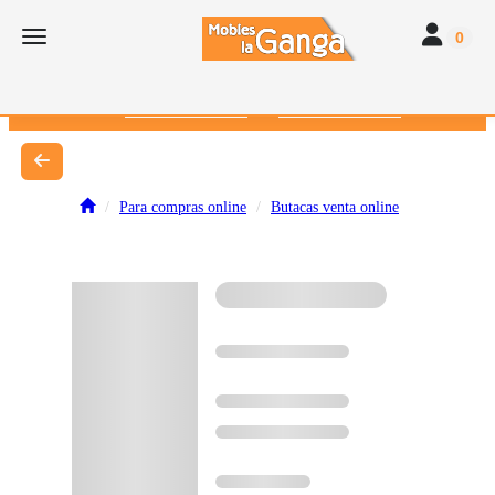
Toggle navi
Toggle navigation
0
616 382 793
672 412 262
Para compras online
Butacas venta online