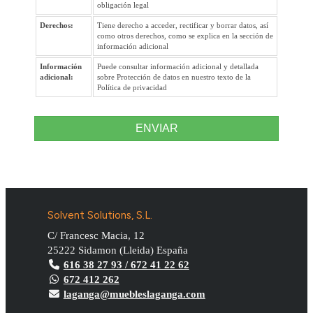
obligación legal
Derechos:
Tiene derecho a acceder, rectificar y borrar datos, así
como otros derechos, como se explica en la sección de
información adicional
Información
Puede consultar información adicional y detallada
adicional:
sobre Protección de datos en nuestro texto de la
Política de privacidad
ENVIAR
Solvent Solutions, S.L.
C/ Francesc Macia, 12
25222
Sidamon
(
Lleida
)
España
616 38 27 93 / 672 41 22 62
672 412 262
laganga@muebleslaganga.com