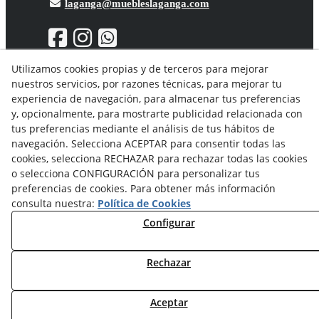
laganga@muebleslaganga.com
Utilizamos cookies propias y de terceros para mejorar
nuestros servicios, por razones técnicas, para mejorar tu
Aviso Legal
experiencia de navegación, para almacenar tus preferencias
Política de privacidad
y, opcionalmente, para mostrarte publicidad relacionada con
Política Cookies
tus preferencias mediante el análisis de tus hábitos de
Condiciones generales de compra
navegación. Selecciona ACEPTAR para consentir todas las
Derecho de desistimiento
cookies, selecciona RECHAZAR para rechazar todas las cookies
Organismos de resolución de conflictos
o selecciona CONFIGURACIÓN para personalizar tus
preferencias de cookies. Para obtener más información
consulta nuestra:
Política de Cookies
Configurar
Rechazar
© 08/2026 Solvent Solutions, S.L. (La Ganga) - Todos los
derechos reservados.
Aceptar