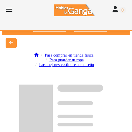
Toggle navi
Toggle navigation
0
616 382 793
672 412 262
Para comprar en tienda física
Para guardar tu ropa
Los mejores vestidores de diseño