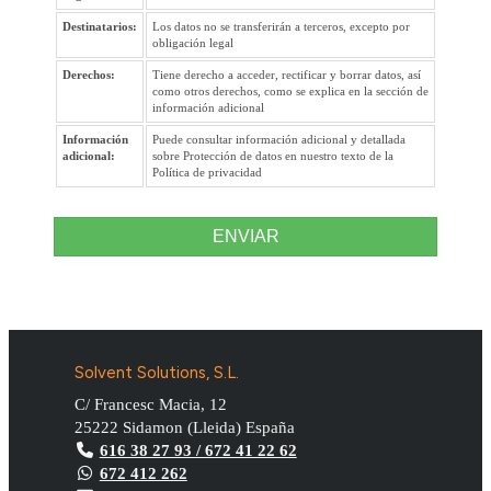
Destinatarios:
Los datos no se transferirán a terceros, excepto por
obligación legal
Derechos:
Tiene derecho a acceder, rectificar y borrar datos, así
como otros derechos, como se explica en la sección de
información adicional
Información
Puede consultar información adicional y detallada
adicional:
sobre Protección de datos en nuestro texto de la
Política de privacidad
ENVIAR
Solvent Solutions, S.L.
C/ Francesc Macia, 12
25222
Sidamon
(
Lleida
)
España
616 38 27 93 / 672 41 22 62
672 412 262